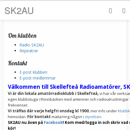
SK2AU
Om klubben
Radio SK2AU
Repeatrar
Kontakt
E-post klubben
E-post medlemmar
Välkommen till Skellefteå Radioamatörer, S
Vi är din lokala amatörradioklubb i Skellefteå,
vi har vår verksa
egen klubbstuga i Rönnbäcken med antenner och radioutrustningar f
frekvenser.
Vi träffas
där varje helgfri onsdag kl 1900
, mer info under
Klubbk
hemsidan.
För kontakt
maila/ring någon i
styrelsen
.
SK2AU nu även på
Facebook
! Kom med/logga in och skriv vad 
kör!