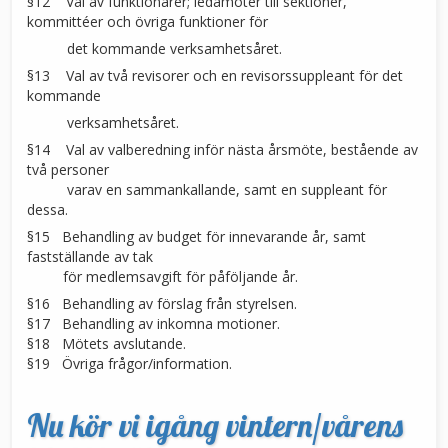
§12 Val av funktionärer; ledamöter till sektioner,
kommittéer och övriga funktioner för
det kommande verksamhetsåret.
§13 Val av två revisorer och en revisorssuppleant för det
kommande
verksamhetsåret.
§14 Val av valberedning inför nästa årsmöte, bestående av
två personer
varav en sammankallande, samt en suppleant för
dessa.
§15 Behandling av budget för innevarande år, samt
fastställande av tak
för medlemsavgift för påföljande år.
§16 Behandling av förslag från styrelsen.
§17 Behandling av inkomna motioner.
§18 Mötets avslutande.
§19 Övriga frågor/information.
Nu kör vi igång vintern/vårens