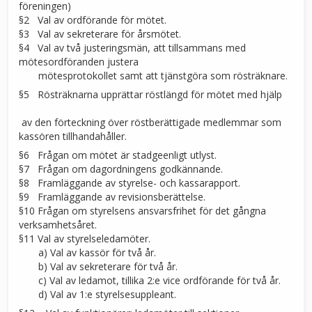
föreningen)
§2 Val av ordförande för mötet.
§3 Val av sekreterare för årsmötet.
§4 Val av två justeringsmän, att tillsammans med
mötesordföranden justera
mötesprotokollet samt att tjänstgöra som rösträknare.
§5 Rösträknarna upprättar röstlängd för mötet med hjälp
av
den
förteckning över röstberättigade medlemmar som
kassören tillhandahåller.
§6 Frågan om mötet är stadgeenligt utlyst.
§7 Frågan om dagordningens godkännande.
§8 Framläggande av styrelse- och kassarapport.
§9 Framläggande av revisionsberättelse.
§10 Frågan om styrelsens ansvarsfrihet för det gångna
verksamhetsåret.
§11 Val av styrelseledamöter.
a) Val av kassör för två år.
b) Val av sekreterare för två år.
c) Val av ledamot, tillika 2:e vice ordförande för två år.
d) Val av 1:e styrelsesuppleant.