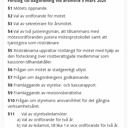
Förslag till dagordning vid årsmöte 5 mars 2025
§1
Mötets öppnande.
§2
Val av ordförande för mötet.
§3
Val av sekreterare för årsmötet.
§4
Val av två justeringsmän, att tillsammans med
mötesordföranden justera mötesprotokollet samt att
tjänstgöra som rösträknare.
§5
Rösträknarna upprättar röstlängd för mötet med hjälp av
den förteckning över röstberättigade medlemmar som
kassören tillhandahåller.
§6
Frågan om mötet är stadgeenligt utlyst.
§7
Frågan om dagordningens godkännande.
§8
Framläggande av styrelse- och kassarapport.
§9
Framläggande av revisionsberättelse.
§10
Frågan om styrelsens ansvarsfrihet för det gångna
verksamhetsåret.
§11
Val av styrelseledamöter.
a) Val av ordförande för två år.
b) Val av ledamot, till lika 1:e vice ordförande för två år.