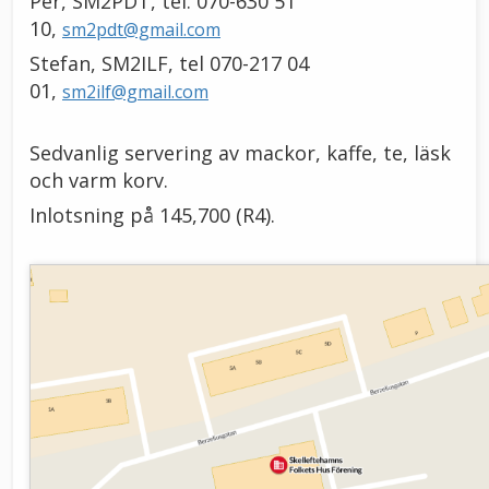
Per, SM2PDT, tel. 070-630 51
10,
sm2pdt@gmail.com
Stefan, SM2ILF, tel 070-217 04
01,
sm2ilf@gmail.com
Sedvanlig servering av mackor, kaffe, te, läsk
och varm korv.
Inlotsning på 145,700 (R4).