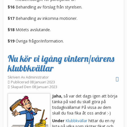
§16
Behandling av förslag från styrelsen.
§17
Behandling av inkomna motioner.
§18
Mötets avslutande.
§19
Övriga frågor/information.
Nu kör vi igång vintern/vårens
klubbkvällar
Skriven Av
Administrator
Publicerad 08 Januari 2023
Skapad Den 08 Januari 2023
Jaha,
så var det dags igen att börja
tänka på vad du skall göra på
tisdagkvällarna! På vissa av dem
skall du fixa fika åt oss andra! :-)
Under
Klubbkvällar
hittar du en ny
lista på vilka som sköter fikat och