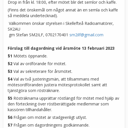
Drop in från kl. 18:00, efter mötet blir det semlor och kaffe.
(Finns det önskemål om något annat än en semla och kaffe
så meddela undertecknad).
Välkommen önskar styrelsen i Skellefteå Radioamatörer,
SK2AU
gm Stefan SM2ILF, 0702170401
sm2ilf@gmail.com
Förslag till dagordning vid årsmöte 13 februari 2023
§1
Mötets öppnande.
§2
Val av ordförande för mötet.
§3
Val av sekreterare för årsmötet.
§4
Val av två justeringsmän, att tillsammans med
mötesordföranden justera mötesprotokollet samt att
tjänstgöra som rösträknare.
§5
Rösträknarna upprättar röstlängd för mötet med hjälp av
den förteckning över röstberättigade medlemmar som
kassören tillhandahåller.
§6
Frågan om mötet är stadgeenligt utlyst.
§7
Frågan om dagordningens godkännande.