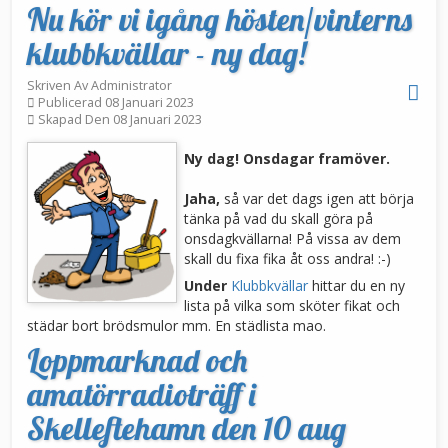
Nu kör vi igång hösten/vinterns
klubbkvällar - ny dag!
Skriven Av
Administrator
Publicerad 08 Januari 2023
Skapad Den 08 Januari 2023
Ny dag! Onsdagar framöver.
Jaha,
så var det dags igen att börja
tänka på vad du skall göra på
onsdagkvällarna! På vissa av dem
skall du fixa fika åt oss andra! :-)
Under
Klubbkvällar
hittar du en ny
lista på vilka som sköter fikat och
städar bort brödsmulor mm. En städlista mao.
Loppmarknad och
amatörradioträff i
Skelleftehamn den 10 aug