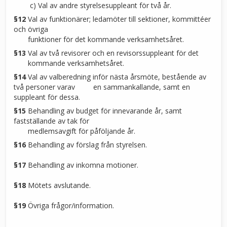
c) Val av andre styrelsesuppleant för två år.
§12
Val av funktionärer; ledamöter till sektioner, kommittéer
och övriga
funktioner för det kommande verksamhetsåret.
§13
Val av två revisorer och en revisorssuppleant för det
kommande verksamhetsåret.
§14
Val av valberedning inför nästa årsmöte, bestående av
två personer varav en sammankallande, samt en
suppleant för dessa.
§15
Behandling av budget för innevarande år, samt
fastställande av tak för
medlemsavgift för påföljande år.
§16
Behandling av förslag från styrelsen.
§17
Behandling av inkomna motioner.
§18
Mötets avslutande.
§19
Övriga frågor/information.