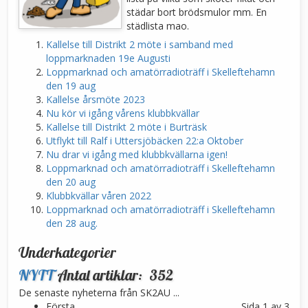
städar bort brödsmulor mm. En
städlista mao.
Kallelse till Distrikt 2 möte i samband med
loppmarknaden 19e Augusti
Loppmarknad och amatörradioträff i Skelleftehamn
den 19 aug
Kallelse årsmöte 2023
Nu kör vi igång vårens klubbkvällar
Kallelse till Distrikt 2 möte i Burträsk
Utflykt till Ralf i Uttersjöbäcken 22:a Oktober
Nu drar vi igång med klubbkvällarna igen!
Loppmarknad och amatörradioträff i Skelleftehamn
den 20 aug
Klubbkvällar våren 2022
Loppmarknad och amatörradioträff i Skelleftehamn
den 28 aug.
Underkategorier
NYTT
Antal artiklar: 352
De senaste nyheterna från SK2AU ...
Första
Sida 1 av 3