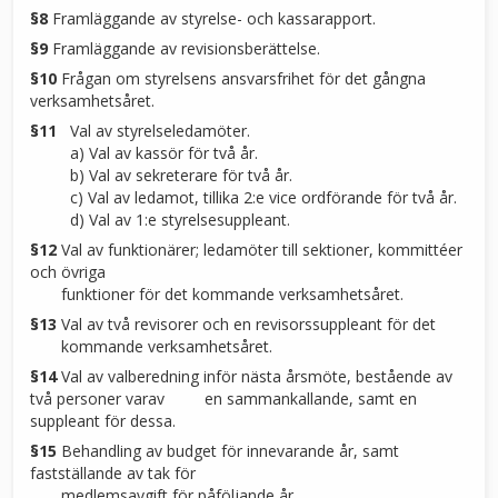
§8
Framläggande av styrelse- och kassarapport.
§9
Framläggande av revisionsberättelse.
§10
Frågan om styrelsens ansvarsfrihet för det gångna
verksamhetsåret.
§11
Val av styrelseledamöter.
a) Val av kassör för två år.
b) Val av sekreterare för två år.
c) Val av ledamot, tillika 2:e vice ordförande för två år.
d) Val av 1:e styrelsesuppleant.
§12
Val av funktionärer; ledamöter till sektioner, kommittéer
och övriga
funktioner för det kommande verksamhetsåret.
§13
Val av två revisorer och en revisorssuppleant för det
kommande verksamhetsåret.
§14
Val av valberedning inför nästa årsmöte, bestående av
två personer varav en sammankallande, samt en
suppleant för dessa.
§15
Behandling av budget för innevarande år, samt
fastställande av tak för
medlemsavgift för påföljande år.