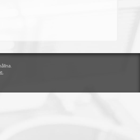
ållna.
e.