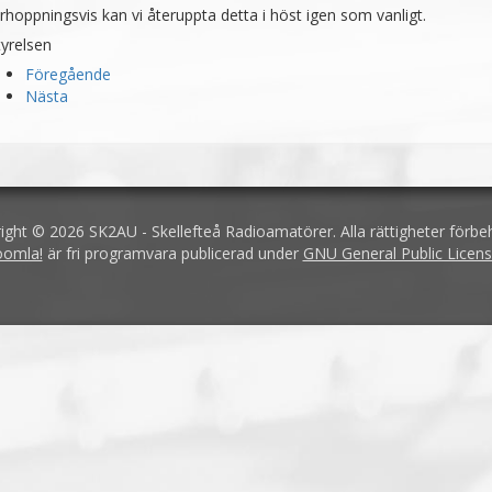
rhoppningsvis kan vi återuppta detta i höst igen som vanligt.
tyrelsen
Föregående
Nästa
ight © 2026 SK2AU - Skellefteå Radioamatörer. Alla rättigheter förbeh
oomla!
är fri programvara publicerad under
GNU General Public Licens