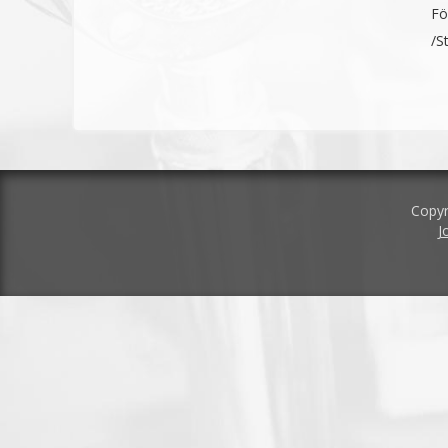
Fö
/S
Copyr
J