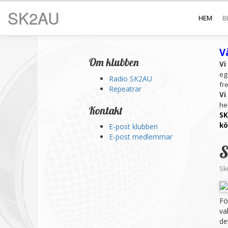
SK2AU
HEM
B
V
Om klubben
Vi
eg
Radio SK2AU
fr
Repeatrar
Vi
he
Kontakt
SK
kö
E-post klubben
E-post medlemmar
S
Sk
Fö
va
de