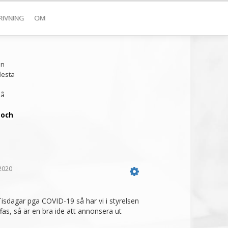
RIVNING
OM
!
en
lesta
å
 och
2020
 Tisdagar pga COVID-19 så har vi i styrelsen
ffas, så är en bra ide att annonsera ut