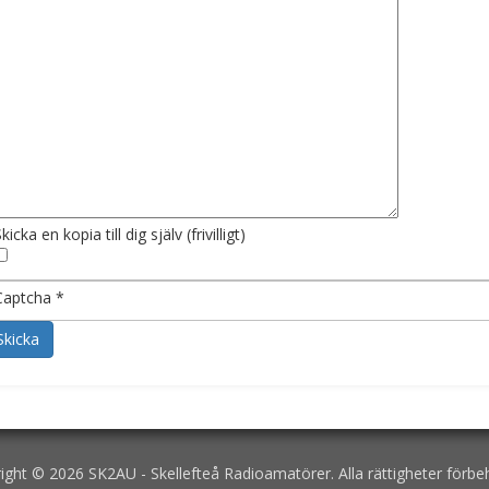
Skicka en kopia till dig själv
(frivilligt)
Captcha
*
Skicka
ight © 2026 SK2AU - Skellefteå Radioamatörer. Alla rättigheter förbeh