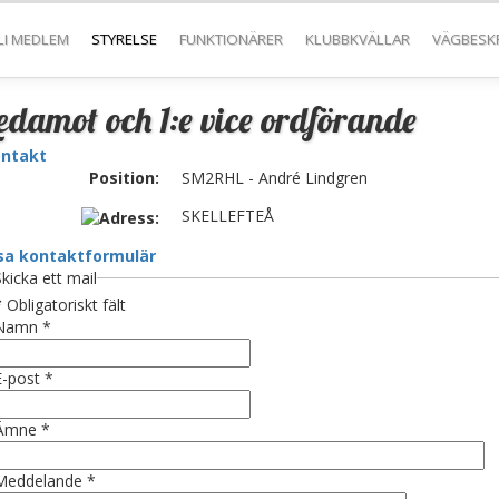
LI MEDLEM
STYRELSE
FUNKTIONÄRER
KLUBBKVÄLLAR
VÄGBESK
edamot och 1:e vice ordförande
ntakt
Position:
SM2RHL - André Lindgren
SKELLEFTEÅ
sa kontaktformulär
Skicka ett mail
*
Obligatoriskt fält
Namn
*
E-post
*
Ämne
*
Meddelande
*