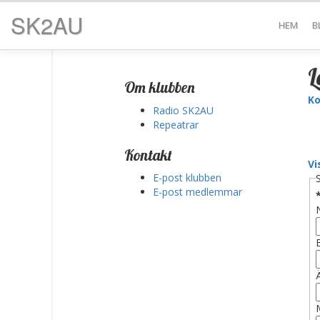
SK2AU
HEM
B
L
Om klubben
Ko
Radio SK2AU
Repeatrar
Kontakt
Vi
E-post klubben
E-post medlemmar