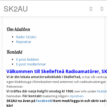
SK2AU
Om klubben
Radio SK2AU
Repeatrar
Kontakt
E-post klubben
E-post medlemmar
Välkommen till Skellefteå Radioamatörer, S
Vi är din lokala amatörradioklubb i Skellefteå,
vi har vår verksa
egen klubbstuga i Rönnbäcken med antenner och radioutrustningar f
frekvenser.
Vi träffas
där varje helgfri onsdag kl 1900
, mer info under
Klubbk
hemsidan.
För kontakt
maila/ring någon i
styrelsen
.
SK2AU nu även på
Facebook
! Kom med/logga in och skriv vad 
kör!