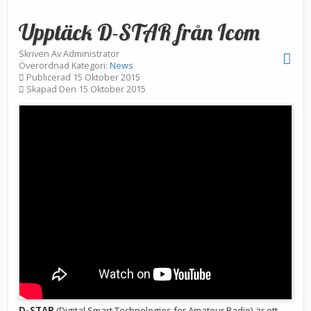
Upptäck D-STAR från Icom
Skriven Av
Administrator
Överordnad Kategori:
News
Publicerad 15 Oktober 2015
Skapad Den 15 Oktober 2015
D
-
STAR
(
Digital
Smart
Technologies
for Amateur Radio
)
är
ett