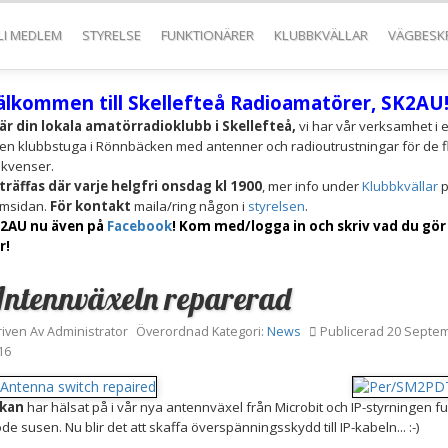
LI MEDLEM
STYRELSE
FUNKTIONÄRER
KLUBBKVÄLLAR
VÄGBESK
älkommen till Skellefteå Radioamatörer, SK2AU
 är din lokala amatörradioklubb i Skellefteå,
vi har vår verksamhet i 
en klubbstuga i Rönnbäcken med antenner och radioutrustningar för de f
ekvenser.
 träffas
där varje helgfri onsdag kl 1900
, mer info under
Klubbkvällar
p
msidan.
För kontakt
maila/ring någon i
styrelsen
.
2AU nu även på
Facebook
! Kom med/logga in och skriv vad du gör
r!
ntennväxeln reparerad
riven Av
Administrator
Överordnad Kategori:
News
Publicerad 20 Septe
16
kan
har hälsat på i vår nya antennväxel från Microbit och IP-styrningen fun
de susen. Nu blir det att skaffa överspänningsskydd till IP-kabeln... :-)