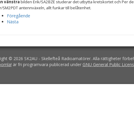
n vänstra
bilden Erik/SA2BZE studerar det utbytta kretskortet och Per de
r/SM2PDT antennväxeln, allt funkar till belåtenhet.
Föregående
Nästa
ight © 2026 SK2AU - Skellefteå Radioamatörer. Alla rättigheter förbeh
oomla!
är fri programvara publicerad under
GNU General Public Licens