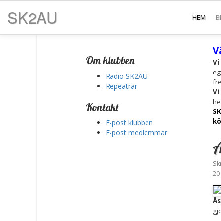
SK2AU
HEM
B
V
Om klubben
Vi
eg
Radio SK2AU
fr
Repeatrar
Vi
he
Kontakt
SK
kö
E-post klubben
E-post medlemmar
A
Sk
20
Ås
gjo