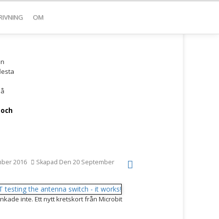
RIVNING
OM
!
en
lesta
å
 och
mber 2016
Skapad Den 20 September
kade inte. Ett nytt kretskort från Microbit