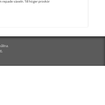
n repade växeln. Till höger provkör
ållna.
e.