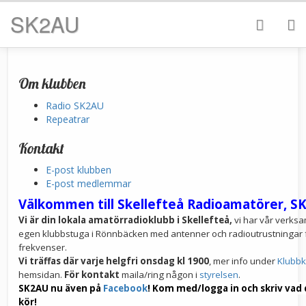
SK2AU
Om klubben
Radio SK2AU
Repeatrar
Kontakt
E-post klubben
E-post medlemmar
Välkommen till Skellefteå Radioamatörer, S
Vi är din lokala amatörradioklubb i Skellefteå,
vi har vår verksa
egen klubbstuga i Rönnbäcken med antenner och radioutrustningar f
frekvenser.
Vi träffas
där varje helgfri onsdag kl 1900
, mer info under
Klubbk
hemsidan.
För kontakt
maila/ring någon i
styrelsen
.
SK2AU nu även på
Facebook
! Kom med/logga in och skriv vad 
kör!