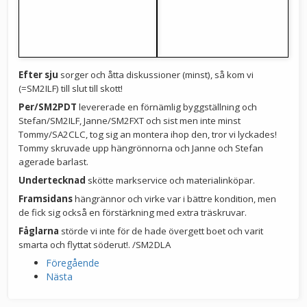
Efter sju
sorger och åtta diskussioner (minst), så kom vi
(=SM2ILF) till slut till skott!
Per/SM2PDT
levererade en förnämlig byggställning och
Stefan/SM2ILF, Janne/SM2FXT och sist men inte minst
Tommy/SA2CLC, tog sig an montera ihop den, tror vi lyckades!
Tommy skruvade upp hängrönnorna och Janne och Stefan
agerade barlast.
Undertecknad
skötte markservice och materialinköpar.
Framsidans
hängrännor och virke var i bättre kondition, men
de fick sig också en förstärkning med extra träskruvar.
Fåglarna
störde vi inte för de hade övergett boet och varit
smarta och flyttat söderut!. /SM2DLA
Föregående
Nästa